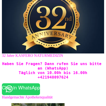
32 Jahre KASFERO NATURMEDIZIN
Haben Sie Fragen? Dann rufen Sie uns bitte 
an (WhatsApp)
Täglich von 10.00h bis 16.00h
+421948097624
Chat in WhatsApp
Handgemachte Apothekenqualität