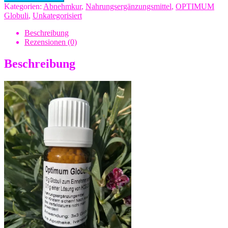
-
Kategorien:
Abnehmkur
,
Nahrungsergänzungsmittel
,
OPTIMUM
105
Globuli
,
Unkategorisiert
x
10g
Beschreibung
Big
Rezensionen (0)
pack
Menge
Beschreibung