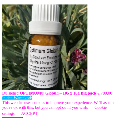
Du siehst:
OPTIMUM© Globuli – 105 x 10g Big pack
€
780,00
In den Warenkorb
This website uses cookies to improve your experience. We'll assume
you're ok with this, but you can opt-out if you wish.
Cookie
settings
ACCEPT