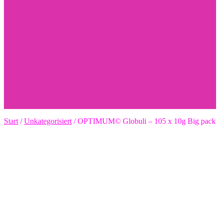
Mein Konto
Meine Abonnements
Meine Rechnungen
Warenkorb
Wichtige Zahlungs und Versandhinweise
WICHTIGER HINWEIS für Kunden aus SCHWEIZ!
Zahlung fehlgeschlagen
Zahlungsbestätigung
Zahlungsmöglichkeiten
€
0,00
0 Artikel
Start
/
Unkategorisiert
/
OPTIMUM© Globuli – 105 x 10g Big pack