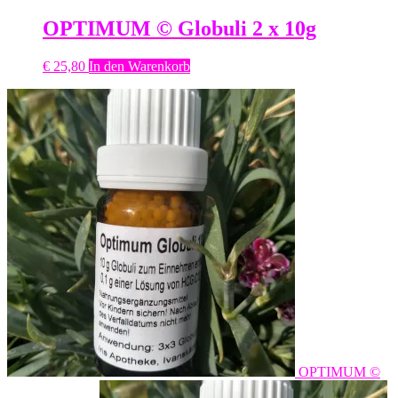
OPTIMUM © Globuli 2 x 10g
€
25,80
In den Warenkorb
OPTIMUM ©