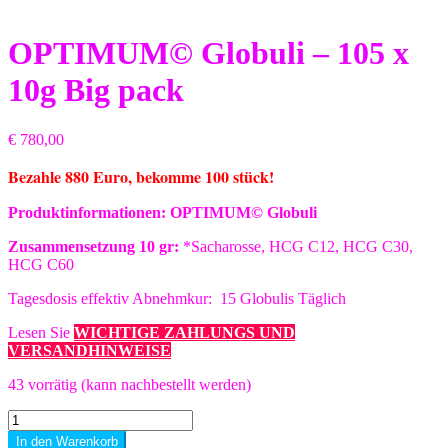
OPTIMUM© Globuli – 105 x
10g Big pack
€
780,00
Bezahle 880 Euro, bekomme 100 stück!
Produktinformationen:
OPTIMUM
©
Globuli
Zusammensetzung 10 gr:
*Sacharosse, HCG C12, HCG C30,
HCG C60
Tagesdosis effektiv Abnehmkur: 15 Globulis Täglich
Lesen Sie
WICHTIGE ZAHLUNGS UND
VERSANDHINWEISE
43 vorrätig (kann nachbestellt werden)
OPTIMUM©
Globuli
In den Warenkorb